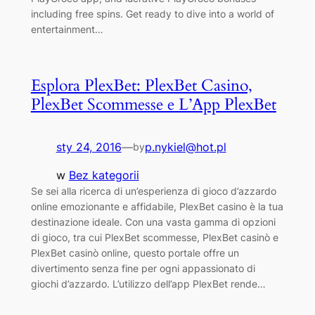
including free spins. Get ready to dive into a world of
entertainment…
Esplora PlexBet: PlexBet Casino,
PlexBet Scommesse e L’App PlexBet
sty 24, 2016
—
p.nykiel@hot.pl
by
w
Bez kategorii
Se sei alla ricerca di un’esperienza di gioco d’azzardo
online emozionante e affidabile, PlexBet casino è la tua
destinazione ideale. Con una vasta gamma di opzioni
di gioco, tra cui PlexBet scommesse, PlexBet casinò e
PlexBet casinò online, questo portale offre un
divertimento senza fine per ogni appassionato di
giochi d’azzardo. L’utilizzo dell’app PlexBet rende…