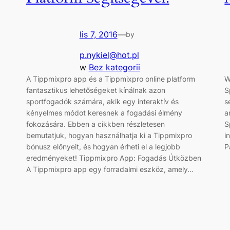
lis 7, 2016
—
by
p.nykiel@hot.pl
w
Bez kategorii
A Tippmixpro app és a Tippmixpro online platform
W
fantasztikus lehetőségeket kínálnak azon
S
sportfogadók számára, akik egy interaktív és
s
kényelmes módot keresnek a fogadási élmény
a
fokozására. Ebben a cikkben részletesen
S
bemutatjuk, hogyan használhatja ki a Tippmixpro
i
bónusz előnyeit, és hogyan érheti el a legjobb
P
eredményeket! Tippmixpro App: Fogadás Útközben
A Tippmixpro app egy forradalmi eszköz, amely…