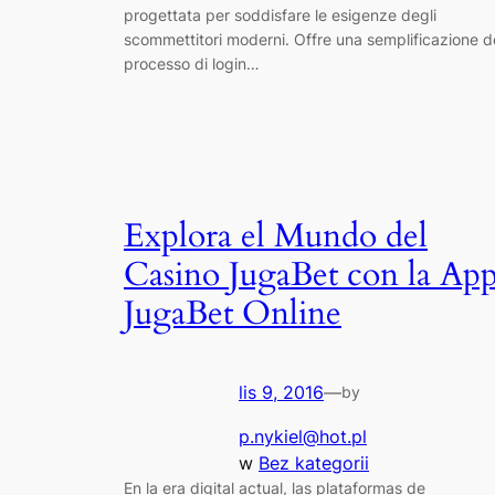
progettata per soddisfare le esigenze degli
scommettitori moderni. Offre una semplificazione d
processo di login…
Explora el Mundo del
Casino JugaBet con la Ap
JugaBet Online
lis 9, 2016
—
by
p.nykiel@hot.pl
w
Bez kategorii
En la era digital actual, las plataformas de