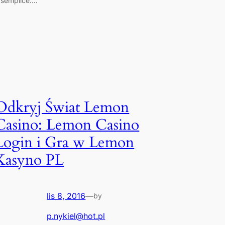
 semplice.…
Odkryj Świat Lemon
Casino: Lemon Casino
Login i Gra w Lemon
Kasyno PL
lis 8, 2016
—
by
p.nykiel@hot.pl