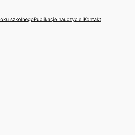
roku szkolnego
Publikacje nauczycieli
Kontakt