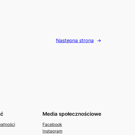
Następna strona
→
ść
Media społecznościowe
watności
Facebook
Instagram