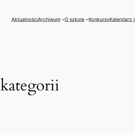
Aktualności
Archiwum
O szkole
Konkursy
Kalendarz 
kategorii