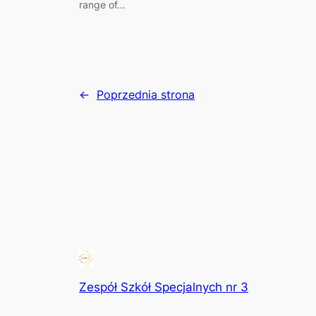
range of…
←
Poprzednia strona
Zespół Szkół Specjalnych nr 3