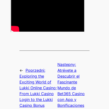
Następny:
←
Poprzedni:
Atrévete a
Exploring the
Descubrir el
Exciting World of
Fascinante
Lukki Online Casino:
Mundo de
From Lukki Casino
Bet365 Casino
Login to the Lukki
con App y
Casino Bonus
Bonificaciones