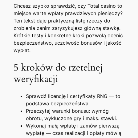
Chcesz szybko sprawdzić, czy Total casino to
miejsce warte wpłaty prawdziwych pieniędzy?
Ten tekst daje praktyczną listę rzeczy do
zrobienia zanim zaryzykujesz główną stawkę.
Krótkie testy i konkretne kroki pozwolą ocenić
bezpieczeństwo, uczciwość bonusów i jakość
wypłat.
5 kroków do rzetelnej
weryfikacji
Sprawdź licencję i certyfikaty RNG — to
podstawa bezpieczeństwa.
Przeczytaj warunki bonusu: wymóg
obrotu, wykluczone gry i maks. stawki.
Wykonaj małą wpłatę i zamów pierwszą
wypłatę — czas realizacji i opłaty mówią