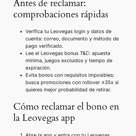
Antes de reclamar:
comprobaciones rápidas
Verifica tu Leovegas login y datos de
cuenta: correo, documento y método de
pago verificado.
Lee el Leovegas bonus T&C: apuesta
mínima, juegos excluidos y tiempo de
expiración.
Evita bonos con requisitos imposibles:
busca promociones con rollover ≤35x si
quieres mejor probabilidad de retirar.
Cómo reclamar el bono en
la Leovegas app
Abre la app y entra con tu Leovegas