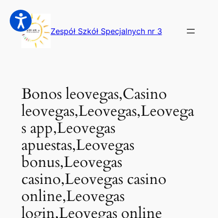
Przejdź
do
Zespół Szkół Specjalnych nr 3
treści
Bonos leovegas,Casino
leovegas,Leovegas,Leovega
s app,Leovegas
apuestas,Leovegas
bonus,Leovegas
casino,Leovegas casino
online,Leovegas
login,Leovegas online