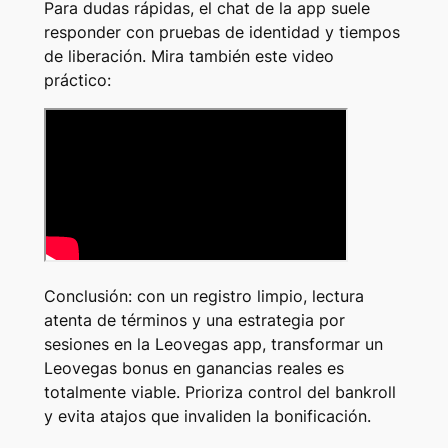
Para dudas rápidas, el chat de la app suele
responder con pruebas de identidad y tiempos
de liberación. Mira también este video
práctico:
Conclusión: con un registro limpio, lectura
atenta de términos y una estrategia por
sesiones en la Leovegas app, transformar un
Leovegas bonus en ganancias reales es
totalmente viable. Prioriza control del bankroll
y evita atajos que invaliden la bonificación.