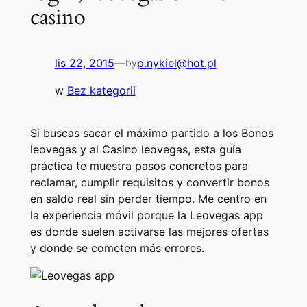
casino
lis 22, 2015
—
p.nykiel@hot.pl
by
w
Bez kategorii
Si buscas sacar el máximo partido a los Bonos
leovegas y al Casino leovegas, esta guía
práctica te muestra pasos concretos para
reclamar, cumplir requisitos y convertir bonos
en saldo real sin perder tiempo. Me centro en
la experiencia móvil porque la Leovegas app
es donde suelen activarse las mejores ofertas
y donde se cometen más errores.