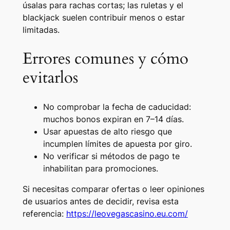
úsalas para rachas cortas; las ruletas y el
blackjack suelen contribuir menos o estar
limitadas.
Errores comunes y cómo
evitarlos
No comprobar la fecha de caducidad:
muchos bonos expiran en 7–14 días.
Usar apuestas de alto riesgo que
incumplen límites de apuesta por giro.
No verificar si métodos de pago te
inhabilitan para promociones.
Si necesitas comparar ofertas o leer opiniones
de usuarios antes de decidir, revisa esta
referencia:
https://leovegascasino.eu.com/