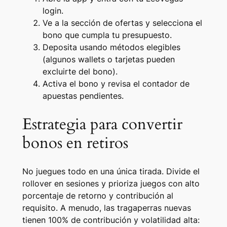
login.
Ve a la sección de ofertas y selecciona el
bono que cumpla tu presupuesto.
Deposita usando métodos elegibles
(algunos wallets o tarjetas pueden
excluirte del bono).
Activa el bono y revisa el contador de
apuestas pendientes.
Estrategia para convertir
bonos en retiros
No juegues todo en una única tirada. Divide el
rollover en sesiones y prioriza juegos con alto
porcentaje de retorno y contribución al
requisito. A menudo, las tragaperras nuevas
tienen 100% de contribución y volatilidad alta: