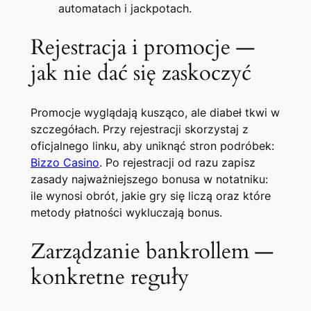
automatach i jackpotach.
Rejestracja i promocje —
jak nie dać się zaskoczyć
Promocje wyglądają kusząco, ale diabeł tkwi w
szczegółach. Przy rejestracji skorzystaj z
oficjalnego linku, aby uniknąć stron podróbek:
Bizzo Casino
. Po rejestracji od razu zapisz
zasady najważniejszego bonusa w notatniku:
ile wynosi obrót, jakie gry się liczą oraz które
metody płatności wykluczają bonus.
Zarządzanie bankrollem —
konkretne reguły