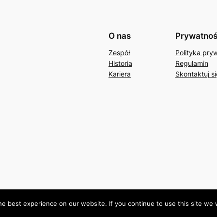
O nas
Prywatno
Zespół
Polityka pry
Historia
Regulamin
Kariera
Skontaktuj si
e best experience on our website. If you continue to use this site we w