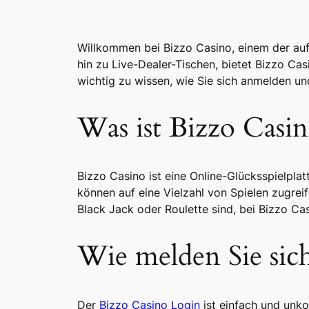
Willkommen bei Bizzo Casino, einem der aufr
hin zu Live-Dealer-Tischen, bietet Bizzo Casi
wichtig zu wissen, wie Sie sich anmelden un
Was ist Bizzo Casi
Bizzo Casino ist eine Online-Glücksspielplat
können auf eine Vielzahl von Spielen zugrei
Black Jack oder Roulette sind, bei Bizzo Ca
Wie melden Sie sich
Der
Bizzo Casino Login
ist einfach und unko