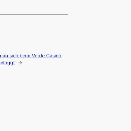
man sich beim Verde Casino
inloggt
→