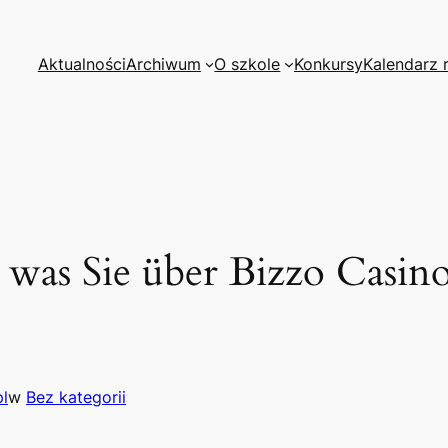
Aktualności
Archiwum
O szkole
Konkursy
Kalendarz 
, was Sie über Bizzo Casin
pl
w
Bez kategorii