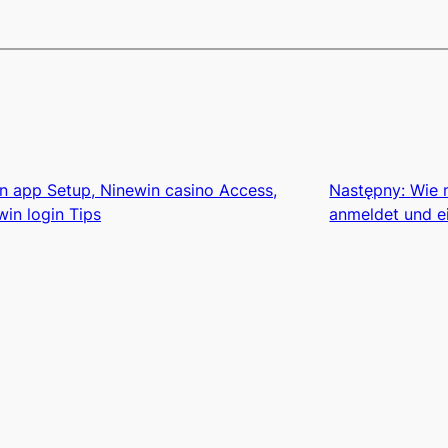
n app Setup, Ninewin casino Access,
Następny:
Wie 
win login Tips
anmeldet und e