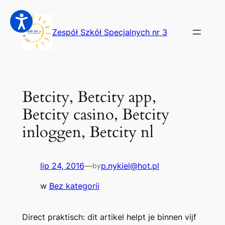
Przejdź
do
Zespół Szkół Specjalnych nr 3
treści
Betcity, Betcity app,
Betcity casino, Betcity
inloggen, Betcity nl
lip 24, 2016
—
p.nykiel@hot.pl
by
w
Bez kategorii
Direct praktisch: dit artikel helpt je binnen vijf