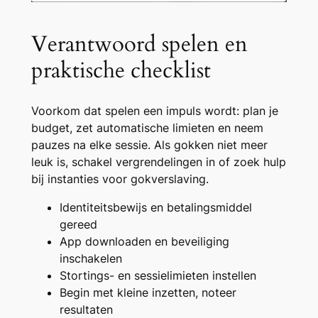
Verantwoord spelen en
praktische checklist
Voorkom dat spelen een impuls wordt: plan je
budget, zet automatische limieten en neem
pauzes na elke sessie. Als gokken niet meer
leuk is, schakel vergrendelingen in of zoek hulp
bij instanties voor gokverslaving.
Identiteitsbewijs en betalingsmiddel
gereed
App downloaden en beveiliging
inschakelen
Stortings- en sessielimieten instellen
Begin met kleine inzetten, noteer
resultaten