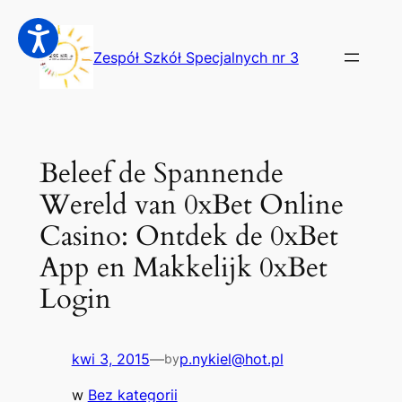
Przejdź
do
Zespół Szkół Specjalnych nr 3
treści
Beleef de Spannende
Wereld van 0xBet Online
Casino: Ontdek de 0xBet
App en Makkelijk 0xBet
Login
kwi 3, 2015
—
p.nykiel@hot.pl
by
w
Bez kategorii