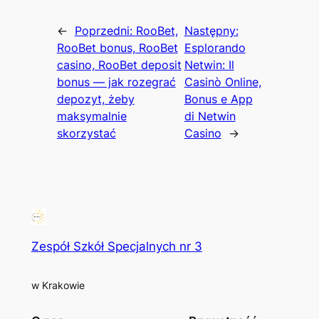
←
Poprzedni:
RooBet,
Następny:
RooBet bonus, RooBet
Esplorando
casino, RooBet deposit
Netwin: Il
bonus — jak rozegrać
Casinò Online,
depozyt, żeby
Bonus e App
maksymalnie
di Netwin
skorzystać
Casino
→
Zespół Szkół Specjalnych nr 3
w Krakowie