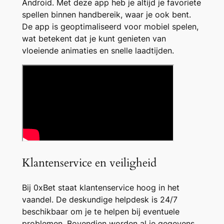
Android. Met deze app heb je altijd je favoriete
spellen binnen handbereik, waar je ook bent.
De app is geoptimaliseerd voor mobiel spelen,
wat betekent dat je kunt genieten van
vloeiende animaties en snelle laadtijden.
Klantenservice en veiligheid
Bij 0xBet staat klantenservice hoog in het
vaandel. De deskundige helpdesk is 24/7
beschikbaar om je te helpen bij eventuele
problemen. Bovendien worden al je gegevens