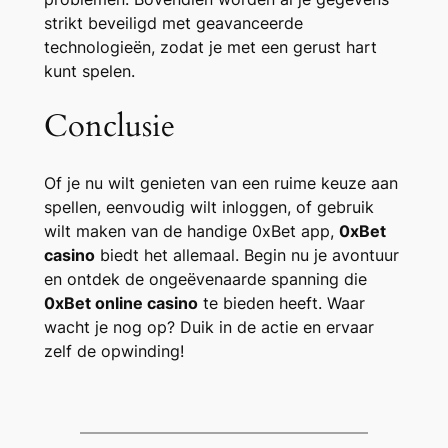
strikt beveiligd met geavanceerde
technologieën, zodat je met een gerust hart
kunt spelen.
Conclusie
Of je nu wilt genieten van een ruime keuze aan
spellen, eenvoudig wilt inloggen, of gebruik
wilt maken van de handige 0xBet app,
0xBet
casino
biedt het allemaal. Begin nu je avontuur
en ontdek de ongeëvenaarde spanning die
0xBet online casino
te bieden heeft. Waar
wacht je nog op? Duik in de actie en ervaar
zelf de opwinding!