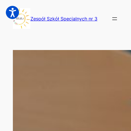
Przejdź
do
Zespół Szkół Specjalnych nr 3
treści