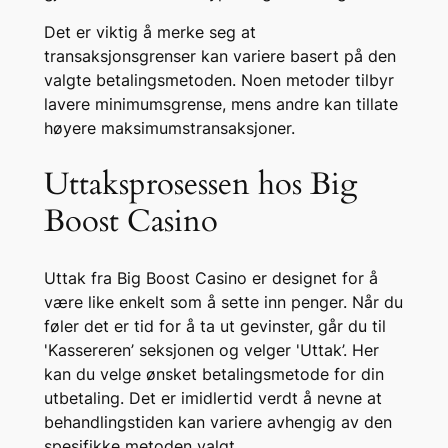
Det er viktig å merke seg at
transaksjonsgrenser kan variere basert på den
valgte betalingsmetoden. Noen metoder tilbyr
lavere minimumsgrense, mens andre kan tillate
høyere maksimumstransaksjoner.
Uttaksprosessen hos Big
Boost Casino
Uttak fra Big Boost Casino er designet for å
være like enkelt som å sette inn penger. Når du
føler det er tid for å ta ut gevinster, går du til
'Kassereren’ seksjonen og velger 'Uttak’. Her
kan du velge ønsket betalingsmetode for din
utbetaling. Det er imidlertid verdt å nevne at
behandlingstiden kan variere avhengig av den
spesifikke metoden valgt.