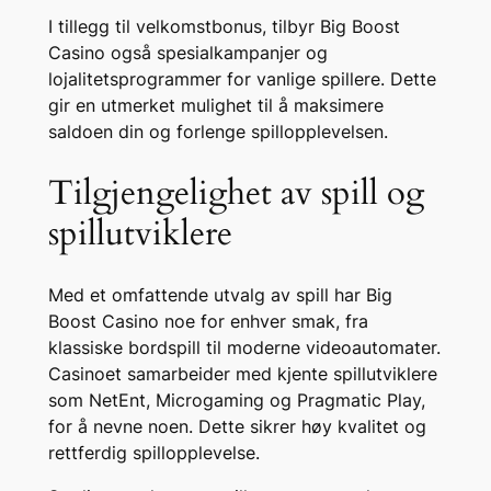
I tillegg til velkomstbonus, tilbyr Big Boost
Casino også spesialkampanjer og
lojalitetsprogrammer for vanlige spillere. Dette
gir en utmerket mulighet til å maksimere
saldoen din og forlenge spillopplevelsen.
Tilgjengelighet av spill og
spillutviklere
Med et omfattende utvalg av spill har Big
Boost Casino noe for enhver smak, fra
klassiske bordspill til moderne videoautomater.
Casinoet samarbeider med kjente spillutviklere
som NetEnt, Microgaming og Pragmatic Play,
for å nevne noen. Dette sikrer høy kvalitet og
rettferdig spillopplevelse.