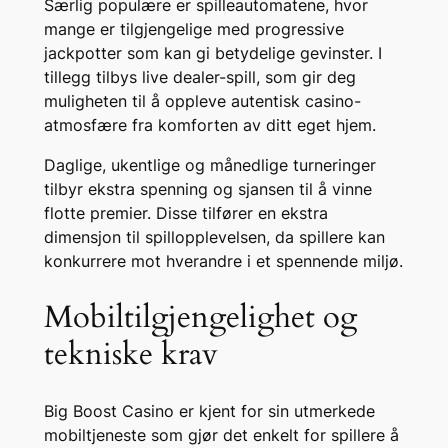
Særlig populære er spilleautomatene, hvor
mange er tilgjengelige med progressive
jackpotter som kan gi betydelige gevinster. I
tillegg tilbys live dealer-spill, som gir deg
muligheten til å oppleve autentisk casino-
atmosfære fra komforten av ditt eget hjem.
Daglige, ukentlige og månedlige turneringer
tilbyr ekstra spenning og sjansen til å vinne
flotte premier. Disse tilfører en ekstra
dimensjon til spillopplevelsen, da spillere kan
konkurrere mot hverandre i et spennende miljø.
Mobiltilgjengelighet og
tekniske krav
Big Boost Casino er kjent for sin utmerkede
mobiltjeneste som gjør det enkelt for spillere å