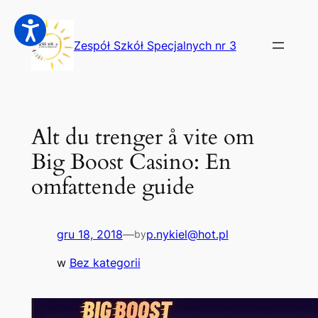
Przejdź
do
Zespół Szkół Specjalnych nr 3
treści
Alt du trenger å vite om
Big Boost Casino: En
omfattende guide
gru 18, 2018
—
p.nykiel@hot.pl
by
w
Bez kategorii