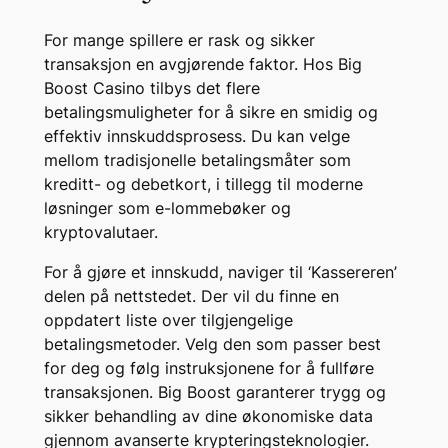
For mange spillere er rask og sikker
transaksjon en avgjørende faktor. Hos Big
Boost Casino tilbys det flere
betalingsmuligheter for å sikre en smidig og
effektiv innskuddsprosess. Du kan velge
mellom tradisjonelle betalingsmåter som
kreditt- og debetkort, i tillegg til moderne
løsninger som e-lommebøker og
kryptovalutaer.
For å gjøre et innskudd, naviger til ‘Kassereren’
delen på nettstedet. Der vil du finne en
oppdatert liste over tilgjengelige
betalingsmetoder. Velg den som passer best
for deg og følg instruksjonene for å fullføre
transaksjonen. Big Boost garanterer trygg og
sikker behandling av dine økonomiske data
gjennom avanserte krypteringsteknologier.