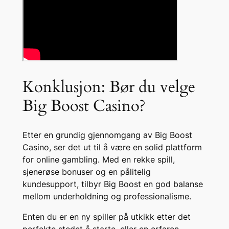
Konklusjon: Bør du velge
Big Boost Casino?
Etter en grundig gjennomgang av Big Boost
Casino, ser det ut til å være en solid plattform
for online gambling. Med en rekke spill,
sjenerøse bonuser og en pålitelig
kundesupport, tilbyr Big Boost en god balanse
mellom underholdning og professionalisme.
Enten du er en ny spiller på utkikk etter det
perfekte stedet å starte, eller en erfaren