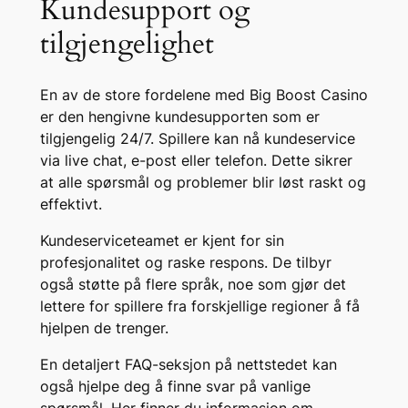
Kundesupport og
tilgjengelighet
En av de store fordelene med Big Boost Casino
er den hengivne kundesupporten som er
tilgjengelig 24/7. Spillere kan nå kundeservice
via live chat, e-post eller telefon. Dette sikrer
at alle spørsmål og problemer blir løst raskt og
effektivt.
Kundeserviceteamet er kjent for sin
profesjonalitet og raske respons. De tilbyr
også støtte på flere språk, noe som gjør det
lettere for spillere fra forskjellige regioner å få
hjelpen de trenger.
En detaljert FAQ-seksjon på nettstedet kan
også hjelpe deg å finne svar på vanlige