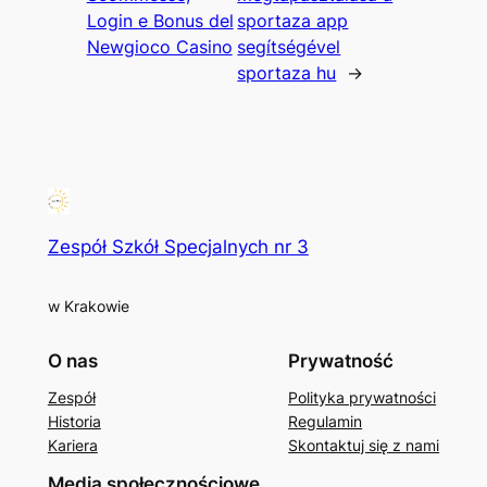
Login e Bonus del
sportaza app
Newgioco Casino
segítségével
sportaza hu
→
Zespół Szkół Specjalnych nr 3
w Krakowie
O nas
Prywatność
Zespół
Polityka prywatności
Historia
Regulamin
Kariera
Skontaktuj się z nami
Media społecznościowe