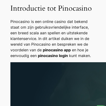
Introductie tot Pinocasino
Pinocasino is een online casino dat bekend
staat om zijn gebruiksvriendelijke interface,
een breed scala aan spellen en uitstekende
klantenservice. In dit artikel duiken we in de
wereld van Pinocasino en bespreken we de
voordelen van de
pinocasino app
en hoe je
eenvoudig een
pinocasino login
kunt maken.