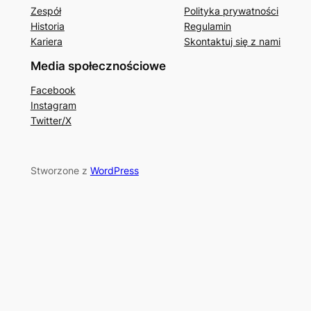
Zespół
Polityka prywatności
Historia
Regulamin
Kariera
Skontaktuj się z nami
Media społecznościowe
Facebook
Instagram
Twitter/X
Stworzone z
WordPress