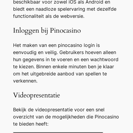
beschikbaar voor zowel iOS als Android en
biedt een naadloze spelervaring met dezelfde
functionaliteit als de webversie.
Inloggen bij Pinocasino
Het maken van een pinocasino login is
eenvoudig en veilig. Gebruikers hoeven alleen
hun gegevens in te voeren en een wachtwoord
te kiezen. Binnen enkele minuten ben je klaar
om het uitgebreide aanbod van spellen te
verkennen.
Videopresentatie
Bekijk de videopresentatie voor een snel
overzicht van de mogelijkheden die Pinocasino
te bieden heeft: