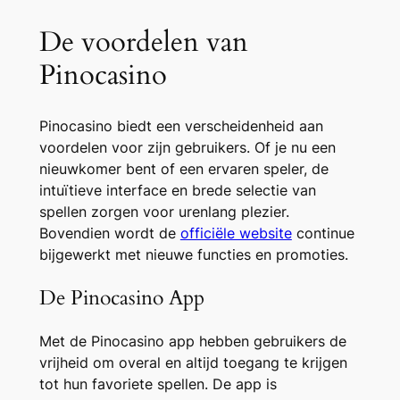
De voordelen van
Pinocasino
Pinocasino biedt een verscheidenheid aan
voordelen voor zijn gebruikers. Of je nu een
nieuwkomer bent of een ervaren speler, de
intuïtieve interface en brede selectie van
spellen zorgen voor urenlang plezier.
Bovendien wordt de
officiële website
continue
bijgewerkt met nieuwe functies en promoties.
De Pinocasino App
Met de Pinocasino app hebben gebruikers de
vrijheid om overal en altijd toegang te krijgen
tot hun favoriete spellen. De app is