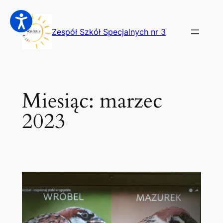
Przejdź
do
Zespół Szkół Specjalnych nr 3
treści
Miesiąc:
marzec
2023