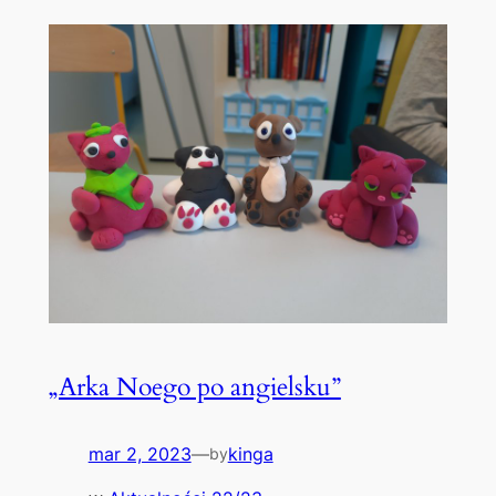
„Arka Noego po angielsku”
mar 2, 2023
—
kinga
by