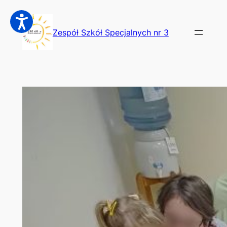
Przejdź
do
Zespół Szkół Specjalnych nr 3
treści