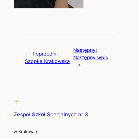
Następny:
←
Poprzedni:
Następny wpis
Szopka Krakowska
→
Zespół Szkół Specjalnych nr 3
w Krakowie