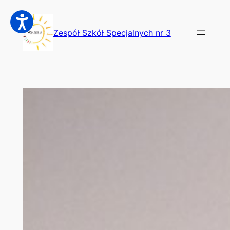
Przejdź
do
Zespół Szkół Specjalnych nr 3
treści