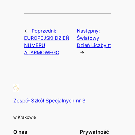
←
Poprzedni:
Następny:
EUROPEJSKI DZIEŃ
Światowy
NUMERU
Dzień Liczby π
ALARMOWEGO
→
Zespół Szkół Specjalnych nr 3
w Krakowie
O nas
Prywatność