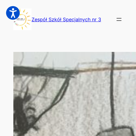
Przejdź
do
Zespół Szkół Specjalnych nr 3
treści