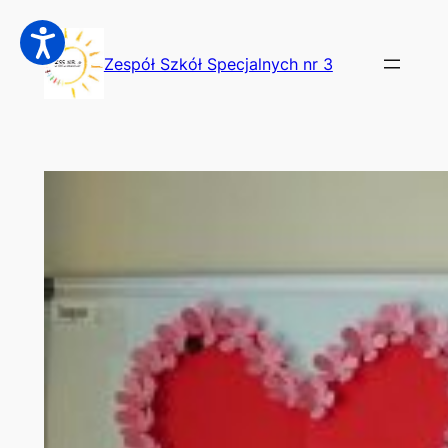
Przejdź
do
Zespół Szkół Specjalnych nr 3
treści