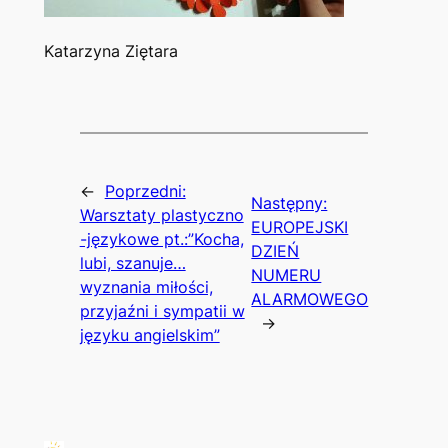
Katarzyna Ziętara
←
Poprzedni:
Następny:
Warsztaty plastyczno
EUROPEJSKI
-językowe pt.:”Kocha,
DZIEŃ
lubi, szanuje…
NUMERU
wyznania miłości,
ALARMOWEGO
przyjaźni i sympatii w
→
języku angielskim”