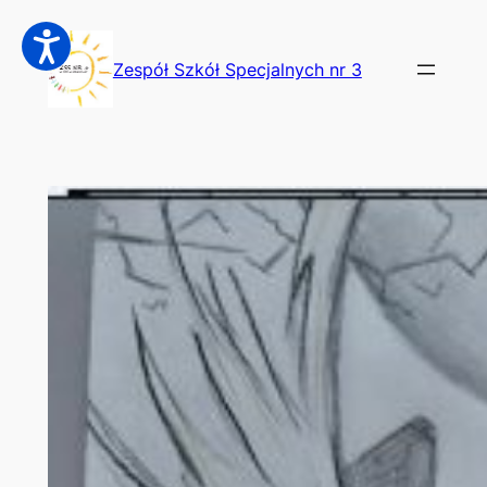
Przejdź
do
Zespół Szkół Specjalnych nr 3
treści