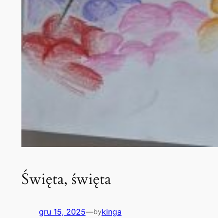
Święta, święta
gru 15, 2025
—
kinga
by