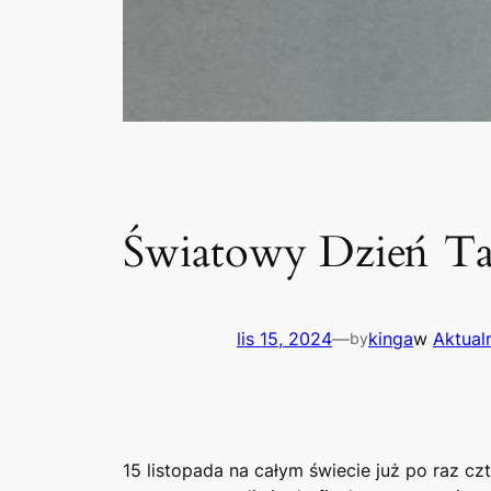
Światowy Dzień Ta
lis 15, 2024
—
kinga
w
Aktual
by
15 listopada na całym świecie już po raz c