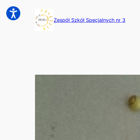
Przejdź
do
Zespół Szkół Specjalnych nr 3
treści