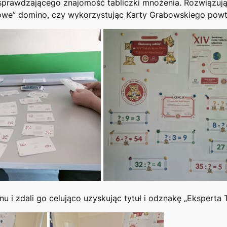
sprawdzającego znajomość tabliczki mnożenia. Rozwiązując
owe” domino, czy wykorzystując Karty Grabowskiego powta
 i zdali go celująco uzyskując tytuł i odznakę „Eksperta 