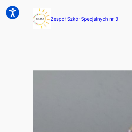
Przejdź
do
Zespół Szkół Specjalnych nr 3
treści