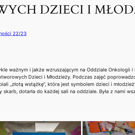
CH DZIECI I MŁOD
ności 22/23
ykle ważnym i jakże wzruszającym na Oddziale Onkologii i
worowych Dzieci i Młodzieży. Podczas zajęć poprowadz
biali „złotą wstążkę”, która jest symbolem dzieci i młodz
 skarb, dotarła do każdej sali na oddziale. Była z nami ws