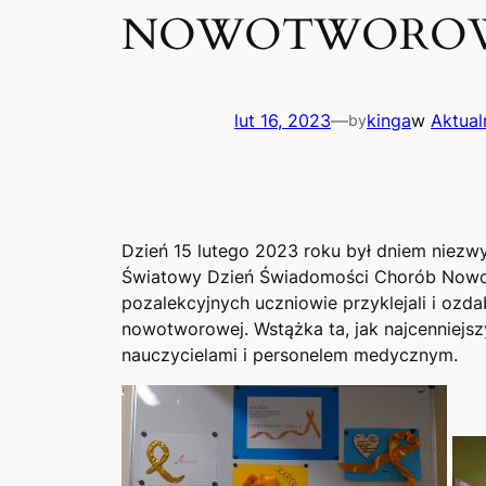
NOWOTWOROWY
lut 16, 2023
—
kinga
w
Aktual
by
Dzień 15 lutego 2023 roku był dniem niezw
Światowy Dzień Świadomości Chorób Nowot
pozalekcyjnych uczniowie przyklejali i ozda
nowotworowej. Wstążka ta, jak najcenniejszy
nauczycielami i personelem medycznym.