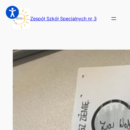
Przejdź
do
Zespół Szkół Specjalnych nr 3
treści