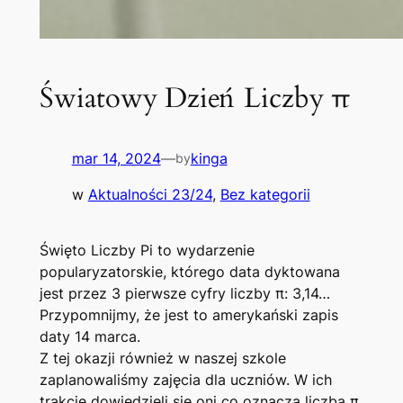
Światowy Dzień Liczby π
mar 14, 2024
—
kinga
by
w
Aktualności 23/24
, 
Bez kategorii
Święto Liczby Pi to wydarzenie
popularyzatorskie, którego data dyktowana
jest przez 3 pierwsze cyfry liczby π: 3,14…
Przypomnijmy, że jest to amerykański zapis
daty 14 marca.
Z tej okazji również w naszej szkole
zaplanowaliśmy zajęcia dla uczniów. W ich
trakcie dowiedzieli się oni co oznacza liczba π