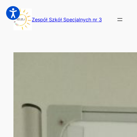
Przejdź
do
Zespół Szkół Specjalnych nr 3
treści