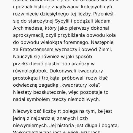
i poznali historię znajdywania kolejnych cyfr
rozwinięcie dziesiętnego tej liczby. Przenieśli
się do starożytnej Sycylii i podążali śladami
Archimedesa, który jako pierwszy dokonał
aproksymacji, czyli przybliżenia obwodu koła
do obwodu wielokąta foremnego. Następnie
za Eratostenesem wyznaczyli obwód Ziemi.
Nauczyli się również w jaki sposób
przekształcić plaster pomarańczy w
równoległobok. Dokonywali kwadratury
prostokąta i trójkąta, próbowali rozwikłać
odwieczną zagadkę „kwadratury koła”.
Niestety bezskutecznie, więc pozostaje to
nadal symbolem rzeczy niemożliwych.
Niezwykłość liczby π polega na tym, że jest
jedną z najbardziej znanych liczb
niewymiernych. Jej historia jest długa i bogata.
Wykorzystywana jest w wielu wzorach