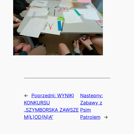
←
Poprzedni:
WYNIKI
Następny:
KONKURSU
Zabawy z
„SZYMBORSKA ZAWSZE
Psim
M(Ł)OD(N)A”
Patrolem
→