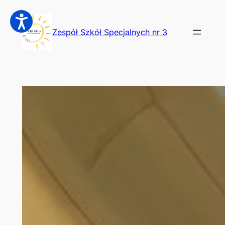
Przejdź
do
Zespół Szkół Specjalnych nr 3
treści