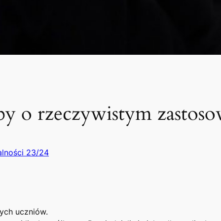
zby o rzeczywistym zastos
alności 23/24
zych uczniów.