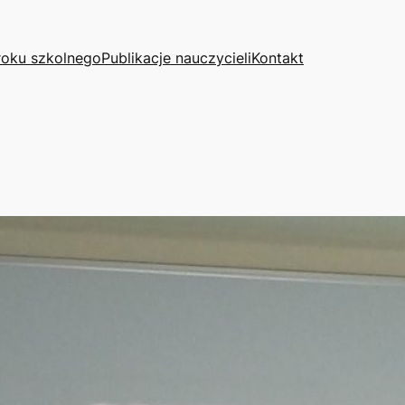
roku szkolnego
Publikacje nauczycieli
Kontakt