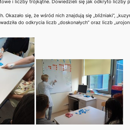
owe i liczby trójkątne. Dowiedzieli się jak odkryto liczby
 Okazało się, że wśród nich znajdują się „bliźniaki”, „kuzyni
ziła do odkrycia liczb „doskonałych” oraz liczb „urojony