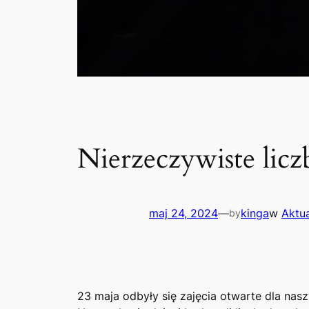
Nierzeczywiste lic
maj 24, 2024
—
kinga
w
Aktu
by
23 maja odbyły się zajęcia otwarte dla nas