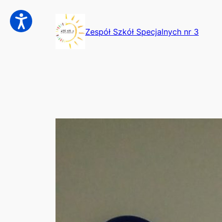
Przejdź
do
Zespół Szkół Specjalnych nr 3
treści