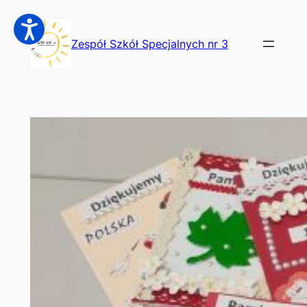
Przejdź
do
Zespół Szkół Specjalnych nr 3
treści