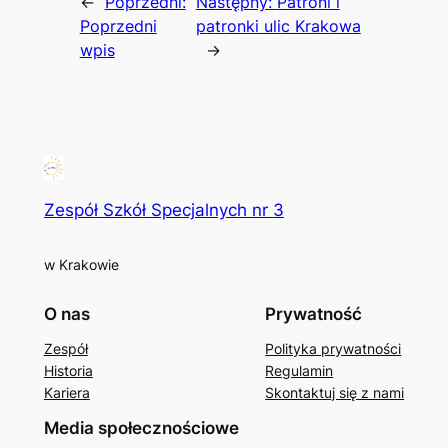
←
Poprzedni:
Następny:
Patroni i
Poprzedni
patronki ulic Krakowa
wpis
→
Zespół Szkół Specjalnych nr 3
w Krakowie
O nas
Prywatność
Zespół
Polityka prywatności
Historia
Regulamin
Kariera
Skontaktuj się z nami
Media społecznościowe