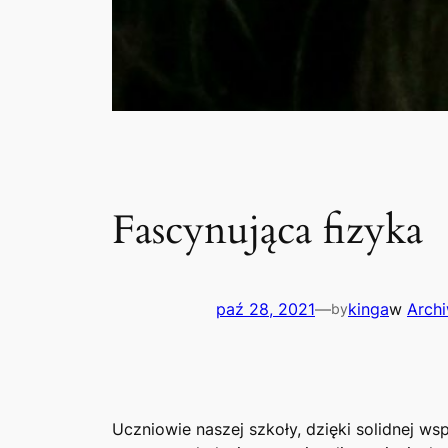
Fascynująca fizyka
paź 28, 2021
—
kinga
w
Arch
by
Uczniowie naszej szkoły, dzięki solidnej w