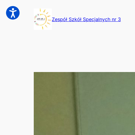
Przejdź
do
Zespół Szkół Specjalnych nr 3
treści