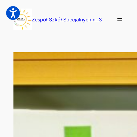
Przejdź
do
Zespół Szkół Specjalnych nr 3
treści