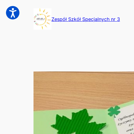
Przejdź
do
Zespół Szkół Specjalnych nr 3
treści