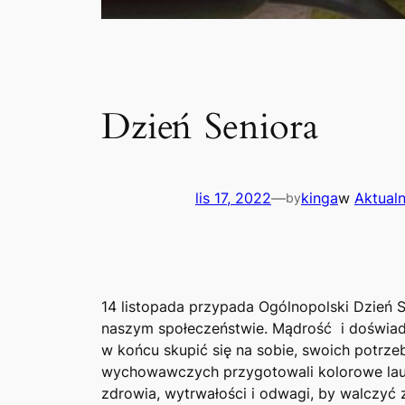
Dzień Seniora
lis 17, 2022
—
kinga
w
Aktual
by
14 listopada przypada Ogólnopolski Dzień S
naszym społeczeństwie. Mądrość i doświadcz
w końcu skupić się na sobie, swoich potrze
wychowawczych przygotowali kolorowe laur
zdrowia, wytrwałości i odwagi, by walczyć 