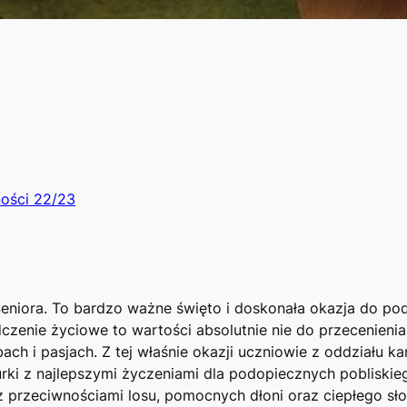
ności 22/23
eniora. To bardzo ważne święto i doskonała okazja do pod
enie życiowe to wartości absolutnie nie do przecenienia, 
bach i pasjach
.
Z tej właśnie okazji uczniowie z oddziału k
ki z najlepszymi życzeniami dla podopiecznych pobliski
z przeciwnościami losu, pomocnych dłoni oraz ciepłego sł