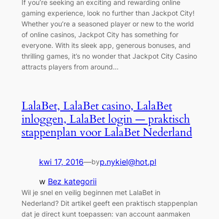
If you’re seeking an exciting and rewarding online
gaming experience, look no further than Jackpot City!
Whether you’re a seasoned player or new to the world
of online casinos, Jackpot City has something for
everyone. With its sleek app, generous bonuses, and
thrilling games, it’s no wonder that Jackpot City Casino
attracts players from around…
LalaBet, LalaBet casino, LalaBet
inloggen, LalaBet login — praktisch
stappenplan voor LalaBet Nederland
kwi 17, 2016
—
p.nykiel@hot.pl
by
w
Bez kategorii
Wil je snel en veilig beginnen met LalaBet in
Nederland? Dit artikel geeft een praktisch stappenplan
dat je direct kunt toepassen: van account aanmaken