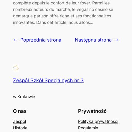
complète depuis le confort de leur foyer. Parmi les
nombreux acteurs du marché, le vegasino casino se
démarque par son offre riche et ses fonctionnalités
innovantes. Dans cet article, nous allons…
←
Poprzednia strona
Następna strona
→
Zespół Szkół Specjalnych nr 3
w Krakowie
O nas
Prywatność
Zespół
Polityka prywatności
Historia
Regulamin