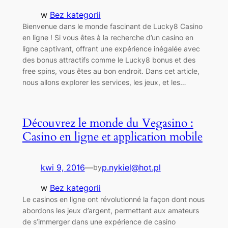
w
Bez kategorii
Bienvenue dans le monde fascinant de Lucky8 Casino
en ligne ! Si vous êtes à la recherche d’un casino en
ligne captivant, offrant une expérience inégalée avec
des bonus attractifs comme le Lucky8 bonus et des
free spins, vous êtes au bon endroit. Dans cet article,
nous allons explorer les services, les jeux, et les…
Découvrez le monde du Vegasino :
Casino en ligne et application mobile
kwi 9, 2016
—
p.nykiel@hot.pl
by
w
Bez kategorii
Le casinos en ligne ont révolutionné la façon dont nous
abordons les jeux d’argent, permettant aux amateurs
de s’immerger dans une expérience de casino