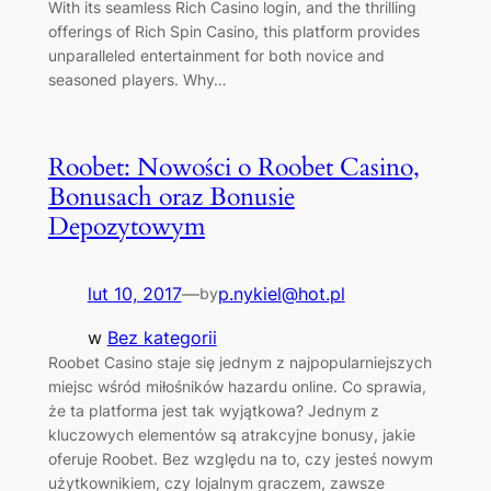
With its seamless Rich Casino login, and the thrilling
offerings of Rich Spin Casino, this platform provides
unparalleled entertainment for both novice and
seasoned players. Why…
Roobet: Nowości o Roobet Casino,
Bonusach oraz Bonusie
Depozytowym
lut 10, 2017
—
p.nykiel@hot.pl
by
w
Bez kategorii
Roobet Casino staje się jednym z najpopularniejszych
miejsc wśród miłośników hazardu online. Co sprawia,
że ta platforma jest tak wyjątkowa? Jednym z
kluczowych elementów są atrakcyjne bonusy, jakie
oferuje Roobet. Bez względu na to, czy jesteś nowym
użytkownikiem, czy lojalnym graczem, zawsze