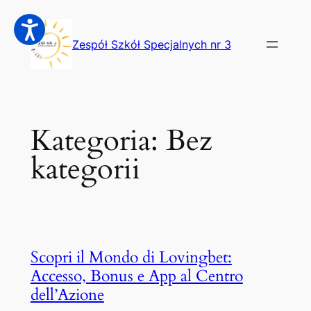
Przejdź
do
Zespół Szkół Specjalnych nr 3
treści
Kategoria:
Bez
kategorii
Scopri il Mondo di Lovingbet:
Accesso, Bonus e App al Centro
dell’Azione