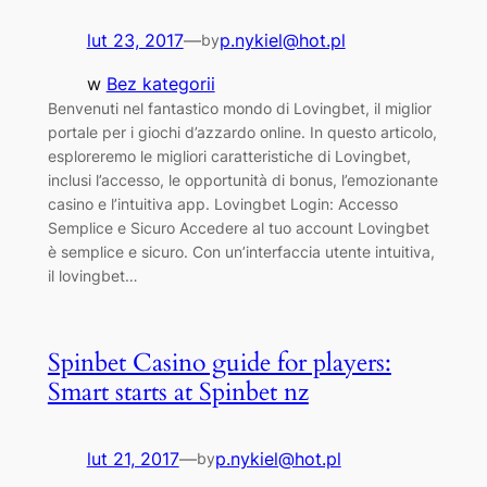
lut 23, 2017
—
p.nykiel@hot.pl
by
w
Bez kategorii
Benvenuti nel fantastico mondo di Lovingbet, il miglior
portale per i giochi d’azzardo online. In questo articolo,
esploreremo le migliori caratteristiche di Lovingbet,
inclusi l’accesso, le opportunità di bonus, l’emozionante
casino e l’intuitiva app. Lovingbet Login: Accesso
Semplice e Sicuro Accedere al tuo account Lovingbet
è semplice e sicuro. Con un’interfaccia utente intuitiva,
il lovingbet…
Spinbet Casino guide for players:
Smart starts at Spinbet nz
lut 21, 2017
—
p.nykiel@hot.pl
by