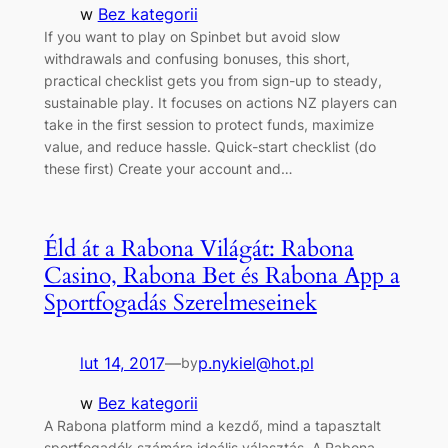
w
Bez kategorii
If you want to play on Spinbet but avoid slow
withdrawals and confusing bonuses, this short,
practical checklist gets you from sign-up to steady,
sustainable play. It focuses on actions NZ players can
take in the first session to protect funds, maximize
value, and reduce hassle. Quick-start checklist (do
these first) Create your account and…
Éld át a Rabona Világát: Rabona
Casino, Rabona Bet és Rabona App a
Sportfogadás Szerelmeseinek
lut 14, 2017
—
p.nykiel@hot.pl
by
w
Bez kategorii
A Rabona platform mind a kezdő, mind a tapasztalt
sportfogadók számára ideális választás. A Rabona