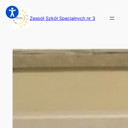
Przejdź
do
Zespół Szkół Specjalnych nr 3
treści