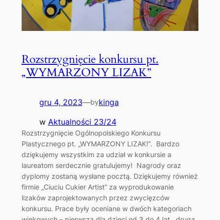
Rozstrzygnięcie konkursu pt.
„WYMARZONY LIZAK”
gru 4, 2023
—
kinga
by
w
Aktualności 23/24
Rozstrzygnięcie Ogólnopolskiego Konkursu
Plastycznego pt. „WYMARZONY LIZAK!”. Bardzo
dziękujemy wszystkim za udział w konkursie a
laureatom serdecznie gratulujemy! Nagrody oraz
dyplomy zostaną wysłane pocztą. Dziękujemy również
firmie „Ciuciu Cukier Artist” za wyprodukowanie
lizaków zaprojektowanych przez zwycięzców
konkursu. Prace były oceniane w dwóch kategoriach
wiekowych – pierwsza dla dzieci od 3 do 4 lat, druga