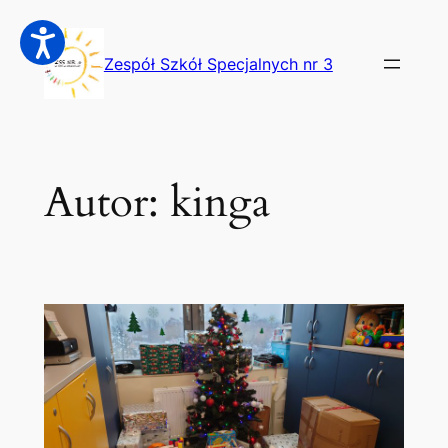
Przejdź
do
Zespół Szkół Specjalnych nr 3
treści
Autor:
kinga