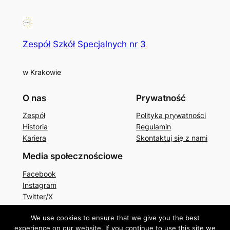
Zespół Szkół Specjalnych nr 3
w Krakowie
O nas
Prywatność
Zespół
Polityka prywatności
Historia
Regulamin
Kariera
Skontaktuj się z nami
Media społecznościowe
Facebook
Instagram
Twitter/X
We use cookies to ensure that we give you the best
experience on our website. If you continue to use this site we