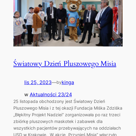
Światowy Dzień Pluszowego Misia
lis 25, 2023
—
kinga
by
w
Aktualności 23/24
25 listopada obchodzony jest Światowy Dzień
Pluszowego Misia i z tej okazji Fundacja Miśka Zdziśka
„Błękitny Projekt Nadziei” zorganizowała po raz trzeci
zbiórkę pluszowych maskotek i zabawek dla
wszystkich pacjentów przebywających na oddziałach
USD w Krakowie. W akcję „Przynieś Misia” włączyło