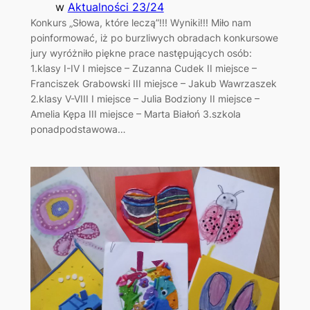
w
Aktualności 23/24
Konkurs „Słowa, które leczą”!!! Wyniki!!! Miło nam
poinformować, iż po burzliwych obradach konkursowe
jury wyróżniło piękne prace następujących osób:
1.klasy I-IV I miejsce – Zuzanna Cudek II miejsce –
Franciszek Grabowski III miejsce – Jakub Wawrzaszek
2.klasy V-VIII I miejsce – Julia Bodziony II miejsce –
Amelia Kępa III miejsce – Marta Białoń 3.szkola
ponadpodstawowa…