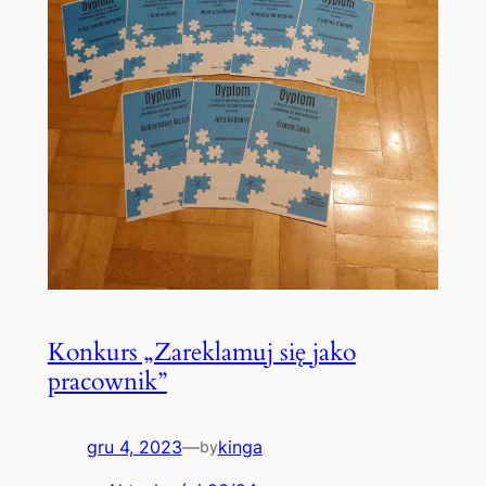
Konkurs „Zareklamuj się jako
pracownik”
gru 4, 2023
—
kinga
by