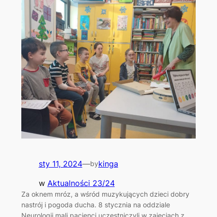
sty 11, 2024
—
kinga
by
w
Aktualności 23/24
Za oknem mróz, a wśród muzykujących dzieci dobry
nastrój i pogoda ducha. 8 stycznia na oddziale
Neurologii mali pacjenci uczestniczyli w zajęciach z