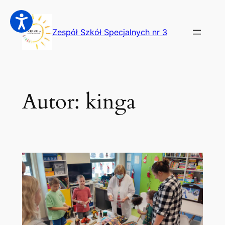
Przejdź
do
Zespół Szkół Specjalnych nr 3
treści
Autor:
kinga