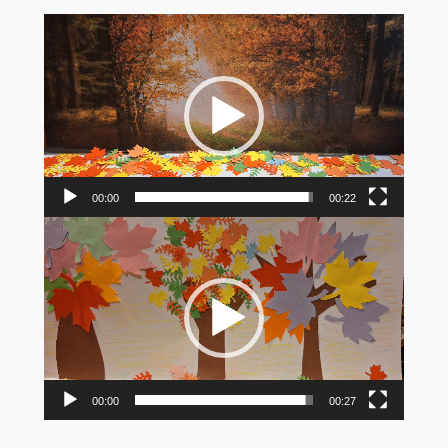
Odtwarzacz
video
00:00
00:22
Odtwarzacz
video
00:00
00:27