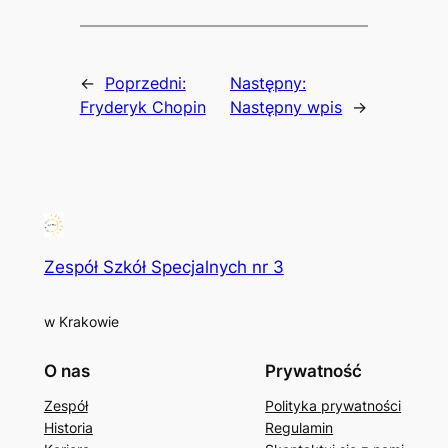
←
Poprzedni:
Następny:
Fryderyk Chopin
Następny wpis
→
Zespół Szkół Specjalnych nr 3
w Krakowie
O nas
Prywatność
Zespół
Polityka prywatności
Historia
Regulamin