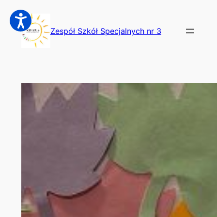
Przejdź
do
Zespół Szkół Specjalnych nr 3
treści