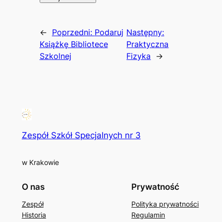
←
Poprzedni:
Podaruj
Następny:
Książkę Bibliotece
Praktyczna
Szkolnej
Fizyka
→
Zespół Szkół Specjalnych nr 3
w Krakowie
O nas
Prywatność
Zespół
Polityka prywatności
Historia
Regulamin