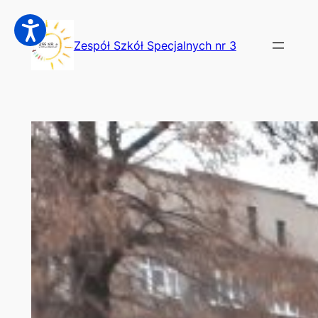
Przejdź
do
Zespół Szkół Specjalnych nr 3
treści