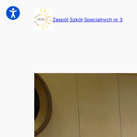
Przejdź
do
Zespół Szkół Specjalnych nr 3
treści