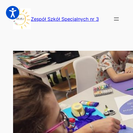
Przejdź
do
Zespół Szkół Specjalnych nr 3
treści