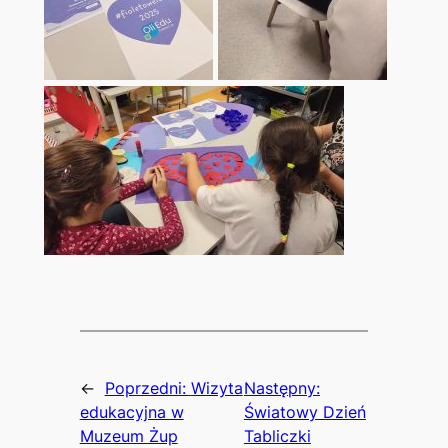
←
Poprzedni:
Wizyta
Następny:
edukacyjna w
Światowy Dzień
Muzeum Żup
Tabliczki