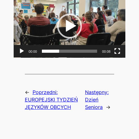
video
00:00
00:08
←
Poprzedni:
Następny:
EUROPEJSKI TYDZIEŃ
Dzień
JĘZYKÓW OBCYCH
Seniora
→