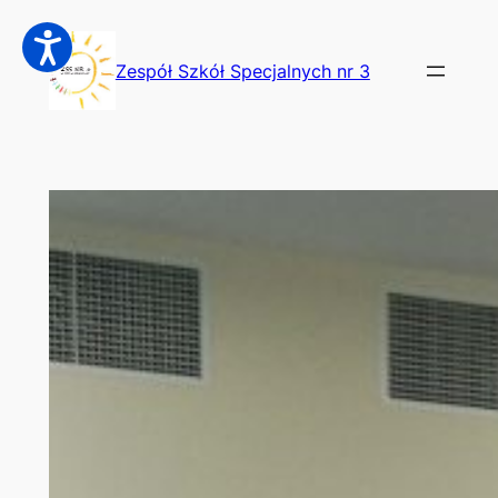
Przejdź
do
Zespół Szkół Specjalnych nr 3
treści