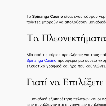
Το
Spinanga Casino
είναι ένας κόσμος γεμ
παίκτες μπορούν να απολαύσουν μοναδικές 
Τα Πλεονεκτήματα 
Μία από τις κύριες προκλήσεις για τους πα
Spinanga Casino
προσφέρει μια ευρεία γκάμ
ελκυστικά γραφικά και ήχο που καθηλώνει.
Γιατί να Επιλέξετε
Η μοναδική εξυπηρέτηση πελατών και οι ασ
στις συναλλαγές και οι γρήγορες αναλήψει