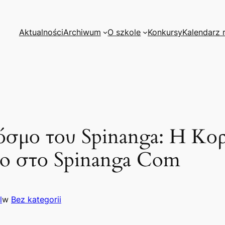
Aktualności
Archiwum
O szkole
Konkursy
Kalendarz 
σμο του Spinanga: Η Κο
no στο Spinanga Com
l
w
Bez kategorii