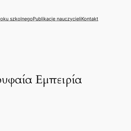
roku szkolnego
Publikacje nauczycieli
Kontakt
ρυφαία Εμπειρία