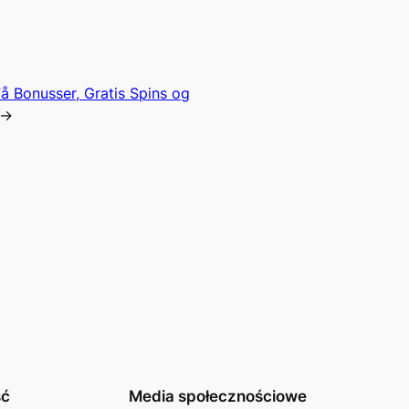
Få Bonusser, Gratis Spins og
→
ść
Media społecznościowe