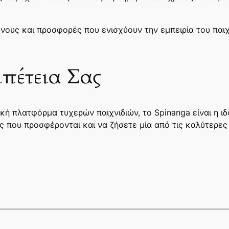
νους και προσφορές που ενισχύουν την εμπειρία του παιχν
ιπέτεια Σας
ική πλατφόρμα τυχερών παιχνιδιών, το Spinanga είναι η ι
 που προσφέρονται και να ζήσετε μία από τις καλύτερες 