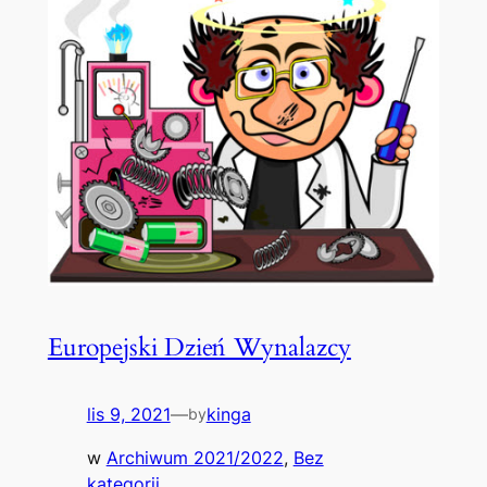
Europejski Dzień Wynalazcy
lis 9, 2021
—
kinga
by
w
Archiwum 2021/2022
, 
Bez
kategorii