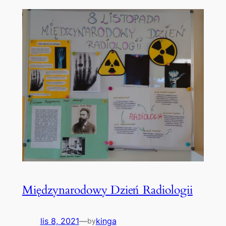
Międzynarodowy Dzień Radiologii
lis 8, 2021
—
kinga
by