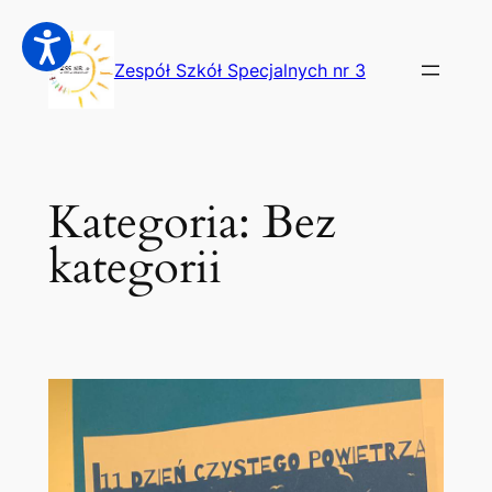
Przejdź
do
Zespół Szkół Specjalnych nr 3
treści
Kategoria:
Bez
kategorii