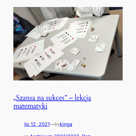
„Szansa na sukces” – lekcja
matematyki
lis 12, 2021
—
kinga
by