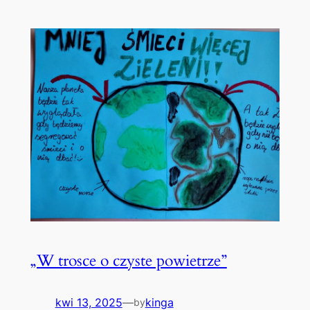
„W trosce o czyste powietrze”
kwi 13, 2025
—
kinga
by