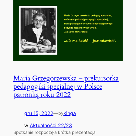
Maria Grzegorzewska – prekursorka
pedagogiki specjalnej w Polsce
patronką roku 2022
gru 15, 2022
—
kinga
by
w
Aktualności 22/23
Spotkanie rozpoczęła krótka prezentacja