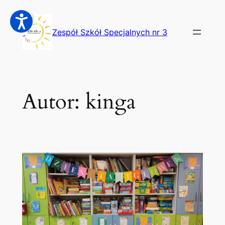
Przejdź
do
Zespół Szkół Specjalnych nr 3
treści
Autor:
kinga