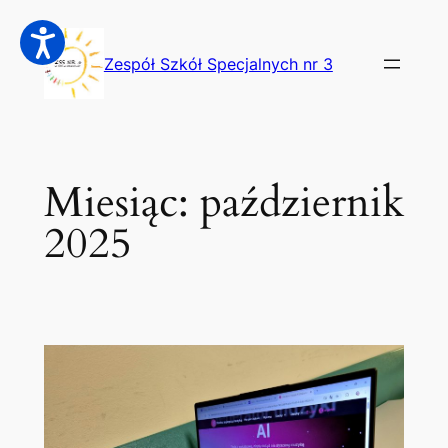
Przejdź
do
Zespół Szkół Specjalnych nr 3
treści
Miesiąc:
październik
2025