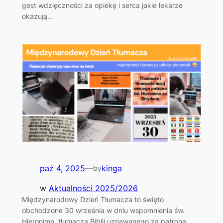
gest wdzięczności za opiekę i serca jakie lekarze
okazują…
paź 4, 2025
—
kinga
by
w
Aktualności 2025/2026
Międzynarodowy Dzień Tłumacza to święto
obchodzone 30 września w dniu wspomnienia św.
Hieronima, tłumacza Biblii uznawanego za patrona