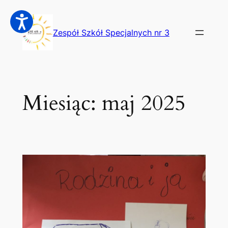
Przejdź
do
Zespół Szkół Specjalnych nr 3
treści
Miesiąc:
maj 2025