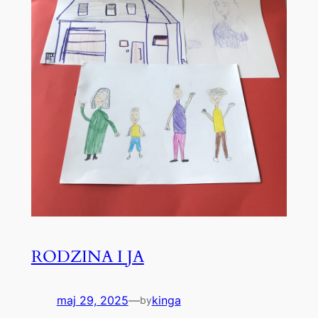
RODZINA I JA
maj 29, 2025
—
kinga
by