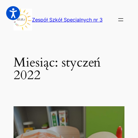
Przejdź
do
Zespół Szkół Specjalnych nr 3
treści
Miesiąc:
styczeń
2022