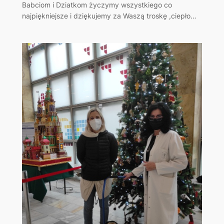
Babciom i Dziatkom życzymy wszystkiego co
najpiękniejsze i dziękujemy za Waszą troskę ,ciepło…