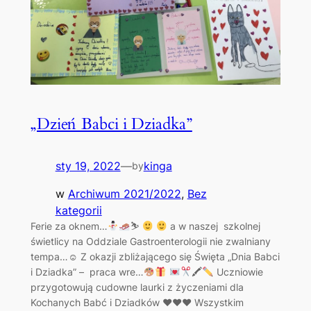
„Dzień Babci i Dziadka”
sty 19, 2022
—
kinga
by
w
Archiwum 2021/2022
, 
Bez
kategorii
Ferie za oknem…
⛷
a w naszej szkolnej
świetlicy na Oddziale Gastroenterologii nie zwalniany
tempa…☺ Z okazji zbliżającego się Święta „Dnia Babci
i Dziadka” – praca wre…
🖍
Uczniowie
przygotowują cudowne laurki z życzeniami dla
Kochanych Babć i Dziadków ♥♥♥ Wszystkim