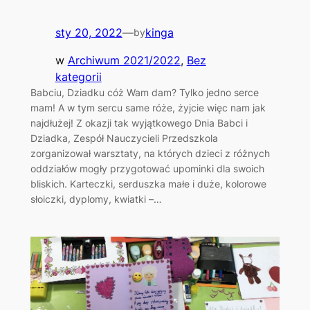
sty 20, 2022
—
kinga
by
w
Archiwum 2021/2022
, 
Bez
kategorii
Babciu, Dziadku cóż Wam dam? Tylko jedno serce
mam! A w tym sercu same róże, żyjcie więc nam jak
najdłużej! Z okazji tak wyjątkowego Dnia Babci i
Dziadka, Zespół Nauczycieli Przedszkola
zorganizował warsztaty, na których dzieci z różnych
oddziałów mogły przygotować upominki dla swoich
bliskich. Karteczki, serduszka małe i duże, kolorowe
słoiczki, dyplomy, kwiatki –…