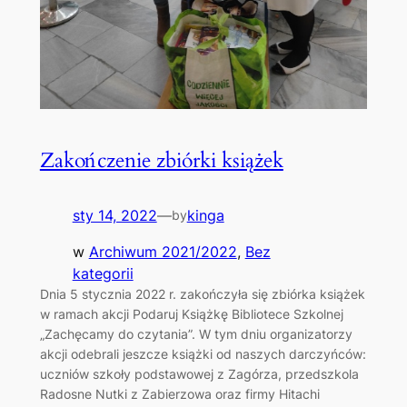
Zakończenie zbiórki książek
sty 14, 2022
—
kinga
by
w
Archiwum 2021/2022
, 
Bez
kategorii
Dnia 5 stycznia 2022 r. zakończyła się zbiórka książek
w ramach akcji Podaruj Książkę Bibliotece Szkolnej
„Zachęcamy do czytania”. W tym dniu organizatorzy
akcji odebrali jeszcze książki od naszych darczyńców:
uczniów szkoły podstawowej z Zagórza, przedszkola
Radosne Nutki z Zabierzowa oraz firmy Hitachi