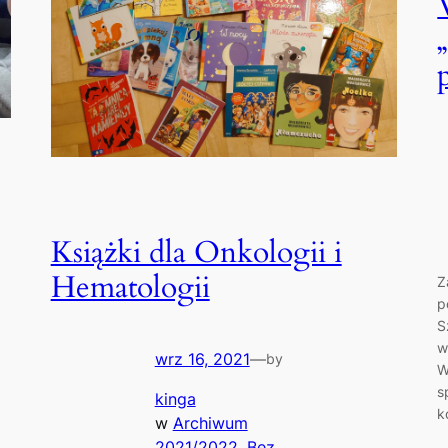
Książki dla Onkologii i
Hematologii
Z
p
S
w
wrz 16, 2021
—
by
W
s
kinga
k
w
Archiwum
2021/2022
, 
Bez