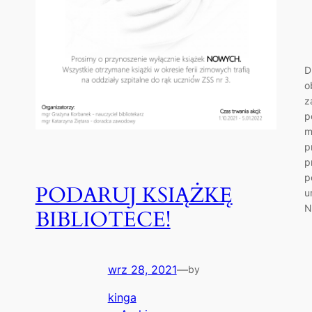
D
o
z
p
m
p
p
p
PODARUJ KSIĄŻKĘ
u
N
BIBLIOTECE!
wrz 28, 2021
—
by
kinga