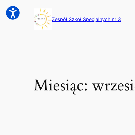
Przejdź
do
Zespół Szkół Specjalnych nr 3
treści
Miesiąc:
wrzes