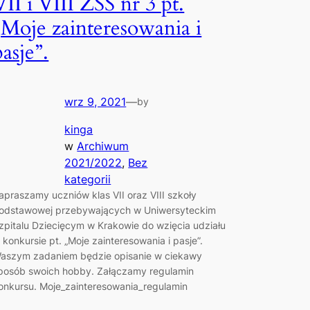
VII i VIII ZSS nr 3 pt.
„Moje zainteresowania i
pasje”.
wrz 9, 2021
—
by
kinga
w
Archiwum
2021/2022
, 
Bez
kategorii
apraszamy uczniów klas VII oraz VIII szkoły
odstawowej przebywających w Uniwersyteckim
zpitalu Dziecięcym w Krakowie do wzięcia udziału
 konkursie pt. „Moje zainteresowania i pasje”.
aszym zadaniem będzie opisanie w ciekawy
posób swoich hobby. Załączamy regulamin
onkursu. Moje_zainteresowania_regulamin